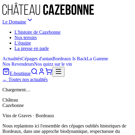
Le Domaine
L'histoire de Cazebonne
Nos terroirs
L'équipe
La presse en parle
Actualités
Cépages d'antan
Bordeaux Is Back
La Gamme
Nos Revendeurs
Nos quizz sur le vin
E-boutique
← Toutes nos actualités
Chargement…
Château
Cazebonne
Vins de Graves · Bordeaux
Nous replantons ici l'ensemble des cépages oubliés historiques de
Bordeaux, dans une approche biodynamique, respectueuse du