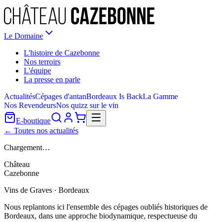
Le Domaine
L'histoire de Cazebonne
Nos terroirs
L'équipe
La presse en parle
Actualités
Cépages d'antan
Bordeaux Is Back
La Gamme
Nos Revendeurs
Nos quizz sur le vin
E-boutique
← Toutes nos actualités
Chargement…
Château
Cazebonne
Vins de Graves · Bordeaux
Nous replantons ici l'ensemble des cépages oubliés historiques de
Bordeaux, dans une approche biodynamique, respectueuse du