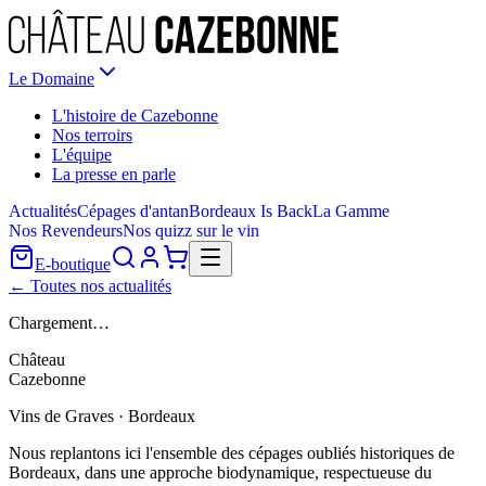
Le Domaine
L'histoire de Cazebonne
Nos terroirs
L'équipe
La presse en parle
Actualités
Cépages d'antan
Bordeaux Is Back
La Gamme
Nos Revendeurs
Nos quizz sur le vin
E-boutique
← Toutes nos actualités
Chargement…
Château
Cazebonne
Vins de Graves · Bordeaux
Nous replantons ici l'ensemble des cépages oubliés historiques de
Bordeaux, dans une approche biodynamique, respectueuse du