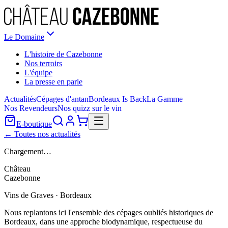
Le Domaine
L'histoire de Cazebonne
Nos terroirs
L'équipe
La presse en parle
Actualités
Cépages d'antan
Bordeaux Is Back
La Gamme
Nos Revendeurs
Nos quizz sur le vin
E-boutique
← Toutes nos actualités
Chargement…
Château
Cazebonne
Vins de Graves · Bordeaux
Nous replantons ici l'ensemble des cépages oubliés historiques de
Bordeaux, dans une approche biodynamique, respectueuse du