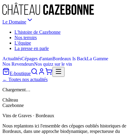
Le Domaine
L'histoire de Cazebonne
Nos terroirs
L'équipe
La presse en parle
Actualités
Cépages d'antan
Bordeaux Is Back
La Gamme
Nos Revendeurs
Nos quizz sur le vin
E-boutique
← Toutes nos actualités
Chargement…
Château
Cazebonne
Vins de Graves · Bordeaux
Nous replantons ici l'ensemble des cépages oubliés historiques de
Bordeaux, dans une approche biodynamique, respectueuse du