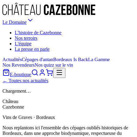
Le Domaine
L'histoire de Cazebonne
Nos terroirs
L'équipe
La presse en parle
Actualités
Cépages d'antan
Bordeaux Is Back
La Gamme
Nos Revendeurs
Nos quizz sur le vin
E-boutique
← Toutes nos actualités
Chargement…
Château
Cazebonne
Vins de Graves · Bordeaux
Nous replantons ici l'ensemble des cépages oubliés historiques de
Bordeaux, dans une approche biodynamique, respectueuse du