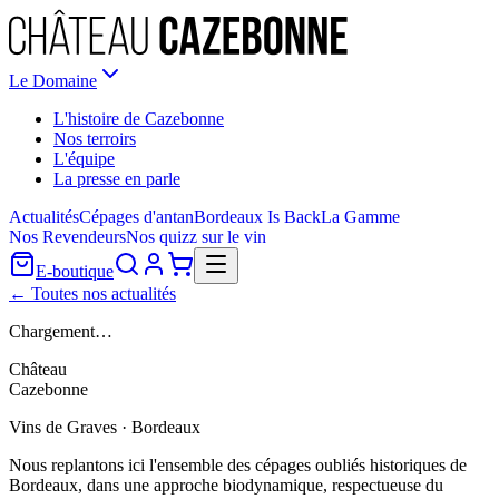
Le Domaine
L'histoire de Cazebonne
Nos terroirs
L'équipe
La presse en parle
Actualités
Cépages d'antan
Bordeaux Is Back
La Gamme
Nos Revendeurs
Nos quizz sur le vin
E-boutique
← Toutes nos actualités
Chargement…
Château
Cazebonne
Vins de Graves · Bordeaux
Nous replantons ici l'ensemble des cépages oubliés historiques de
Bordeaux, dans une approche biodynamique, respectueuse du