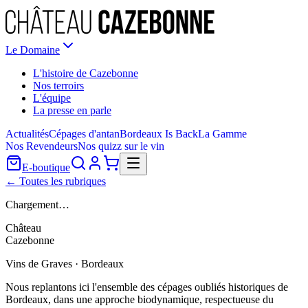
Le Domaine
L'histoire de Cazebonne
Nos terroirs
L'équipe
La presse en parle
Actualités
Cépages d'antan
Bordeaux Is Back
La Gamme
Nos Revendeurs
Nos quizz sur le vin
E-boutique
← Toutes les rubriques
Chargement…
Château
Cazebonne
Vins de Graves · Bordeaux
Nous replantons ici l'ensemble des cépages oubliés historiques de
Bordeaux, dans une approche biodynamique, respectueuse du