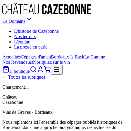
Le Domaine
L'histoire de Cazebonne
Nos terroirs
L'équipe
La presse en parle
Actualités
Cépages d'antan
Bordeaux Is Back
La Gamme
Nos Revendeurs
Nos quizz sur le vin
E-boutique
← Toutes les rubriques
Chargement…
Château
Cazebonne
Vins de Graves · Bordeaux
Nous replantons ici l'ensemble des cépages oubliés historiques de
Bordeaux, dans une approche biodynamique, respectueuse du