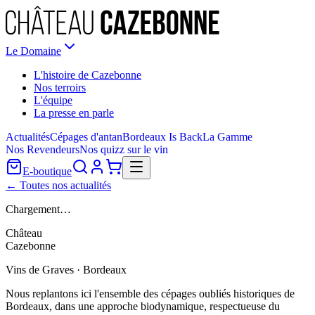
Le Domaine
L'histoire de Cazebonne
Nos terroirs
L'équipe
La presse en parle
Actualités
Cépages d'antan
Bordeaux Is Back
La Gamme
Nos Revendeurs
Nos quizz sur le vin
E-boutique
← Toutes nos actualités
Chargement…
Château
Cazebonne
Vins de Graves · Bordeaux
Nous replantons ici l'ensemble des cépages oubliés historiques de
Bordeaux, dans une approche biodynamique, respectueuse du