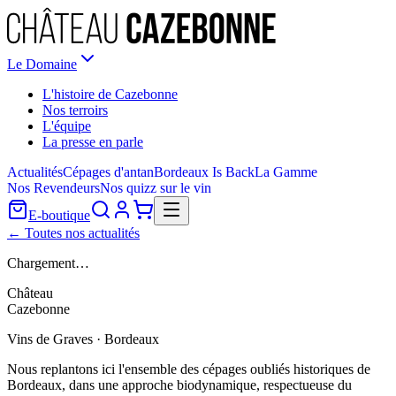
Le Domaine
L'histoire de Cazebonne
Nos terroirs
L'équipe
La presse en parle
Actualités
Cépages d'antan
Bordeaux Is Back
La Gamme
Nos Revendeurs
Nos quizz sur le vin
E-boutique
← Toutes nos actualités
Chargement…
Château
Cazebonne
Vins de Graves · Bordeaux
Nous replantons ici l'ensemble des cépages oubliés historiques de
Bordeaux, dans une approche biodynamique, respectueuse du