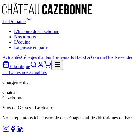
Le Domaine
L'histoire de Cazebonne
Nos terroirs
L'équipe
La presse en parle
Actualités
Cépages d'antan
Bordeaux Is Back
La Gamme
Nos Revende
E-boutique
← Toutes nos actualités
Chargement…
Château
Cazebonne
Vins de Graves · Bordeaux
Nous replantons ici l'ensemble des cépages oubliés historiques de Bo