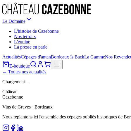
Le Domaine
L'histoire de Cazebonne
Nos terroirs
L'équipe
La presse en parle
Actualités
Cépages d'antan
Bordeaux Is Back
La Gamme
Nos Revende
E-boutique
← Toutes nos actualités
Chargement…
Château
Cazebonne
Vins de Graves · Bordeaux
Nous replantons ici l'ensemble des cépages oubliés historiques de Bo