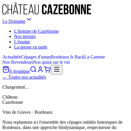
Le Domaine
L'histoire de Cazebonne
Nos terroirs
L'équipe
La presse en parle
Actualités
Cépages d'antan
Bordeaux Is Back
La Gamme
Nos Revendeurs
Nos quizz sur le vin
E-boutique
← Toutes nos actualités
Chargement…
Château
Cazebonne
Vins de Graves · Bordeaux
Nous replantons ici l'ensemble des cépages oubliés historiques de
Bordeaux, dans une approche biodynamique, respectueuse du