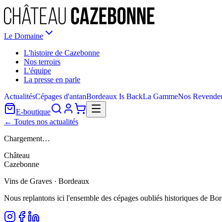
Le Domaine
L'histoire de Cazebonne
Nos terroirs
L'équipe
La presse en parle
Actualités
Cépages d'antan
Bordeaux Is Back
La Gamme
Nos Revende
E-boutique
← Toutes nos actualités
Chargement…
Château
Cazebonne
Vins de Graves · Bordeaux
Nous replantons ici l'ensemble des cépages oubliés historiques de Bo