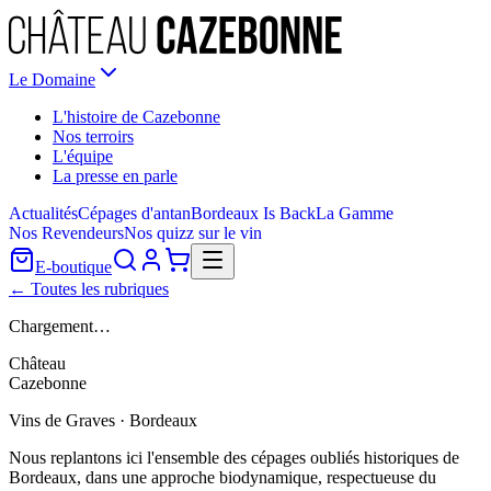
Le Domaine
L'histoire de Cazebonne
Nos terroirs
L'équipe
La presse en parle
Actualités
Cépages d'antan
Bordeaux Is Back
La Gamme
Nos Revendeurs
Nos quizz sur le vin
E-boutique
← Toutes les rubriques
Chargement…
Château
Cazebonne
Vins de Graves · Bordeaux
Nous replantons ici l'ensemble des cépages oubliés historiques de
Bordeaux, dans une approche biodynamique, respectueuse du