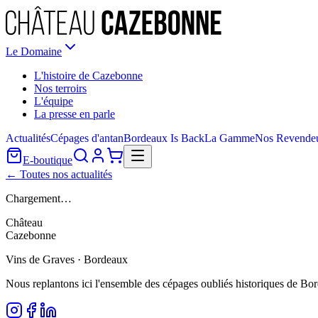
Le Domaine
L'histoire de Cazebonne
Nos terroirs
L'équipe
La presse en parle
Actualités
Cépages d'antan
Bordeaux Is Back
La Gamme
Nos Revende
E-boutique
← Toutes nos actualités
Chargement…
Château
Cazebonne
Vins de Graves · Bordeaux
Nous replantons ici l'ensemble des cépages oubliés historiques de Bo